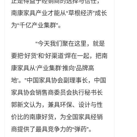
正是得益于经销商的选择与信任，
南康家具产业才能从“草根经济”成长
为“千亿产业集群”。
“今天我们聚在这里，就是
要把‘好货’和‘好渠道’焊在一起，把南
康家具从‘产业集群’推向‘品牌高
地’。”中国家具协会副理事长，中国
家具协会销售商委员会执行秘书长
郭新文认为，兼具环保、设计与性
价比的南康好货，为全国家具经销
商提供了最具竞争力的“弹药”。