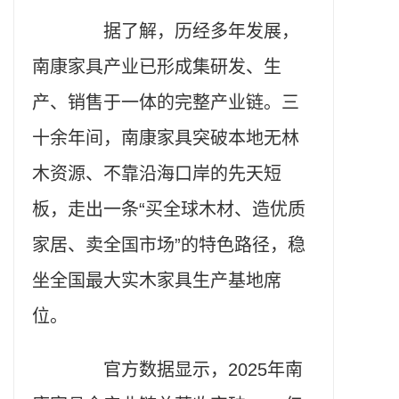
据了解，历经多年发展，
南康家具产业已形成集研发、生
产、销售于一体的完整产业链。三
十余年间，南康家具突破本地无林
木资源、不靠沿海口岸的先天短
板，走出一条“买全球木材、造优质
家居、卖全国市场”的特色路径，稳
坐全国最大实木家具生产基地席
位。
官方数据显示，2025年南