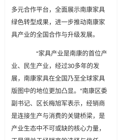
多元合作平台，全面展示南康家具
绿色转型成果，进一步推动南康家
具产业的全国合作与升级发展。
“家具产业是南康的首位产
业、民生产业，经过30多年的发
展，南康家具在全国乃至全球家具
版图中的地位更加凸显。”南康区委
副书记、区长梅旭军表示，经销商
是连接生产与消费的关键桥梁，是
产业生态中不可或缺的核心力量，